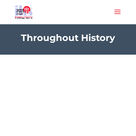
Throughout History
1984 | La CGT aux côtés des mineurs
britanniques en grève